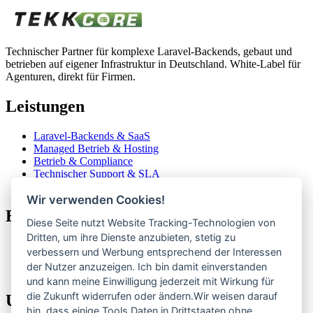
Technischer Partner für komplexe Laravel-Backends, gebaut und
betrieben auf eigener Infrastruktur in Deutschland. White-Label für
Agenturen, direkt für Firmen.
Leistungen
Laravel-Backends & SaaS
Managed Betrieb & Hosting
Betrieb & Compliance
Technischer Support & SLA
Für Agenturen
Wir verwenden Cookies!
Eigene Produkte
Diese Seite nutzt Website Tracking-Technologien von
Dritten, um ihre Dienste anzubieten, stetig zu
ClubCoPilot
verbessern und Werbung entsprechend der Interessen
CompElo
der Nutzer anzuzeigen. Ich bin damit einverstanden
Alle Produkte
und kann meine Einwilligung jederzeit mit Wirkung für
die Zukunft widerrufen oder ändern.Wir weisen darauf
Unternehmen
hin, dass einige Tools Daten in Drittstaaten ohne