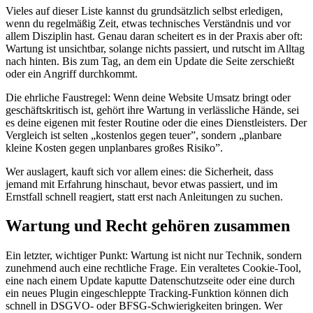
Vieles auf dieser Liste kannst du grundsätzlich selbst erledigen,
wenn du regelmäßig Zeit, etwas technisches Verständnis und vor
allem Disziplin hast. Genau daran scheitert es in der Praxis aber oft:
Wartung ist unsichtbar, solange nichts passiert, und rutscht im Alltag
nach hinten. Bis zum Tag, an dem ein Update die Seite zerschießt
oder ein Angriff durchkommt.
Die ehrliche Faustregel: Wenn deine Website Umsatz bringt oder
geschäftskritisch ist, gehört ihre Wartung in verlässliche Hände, sei
es deine eigenen mit fester Routine oder die eines Dienstleisters. Der
Vergleich ist selten „kostenlos gegen teuer”, sondern „planbare
kleine Kosten gegen unplanbares großes Risiko”.
Wer auslagert, kauft sich vor allem eines: die Sicherheit, dass
jemand mit Erfahrung hinschaut, bevor etwas passiert, und im
Ernstfall schnell reagiert, statt erst nach Anleitungen zu suchen.
Wartung und Recht gehören zusammen
Ein letzter, wichtiger Punkt: Wartung ist nicht nur Technik, sondern
zunehmend auch eine rechtliche Frage. Ein veraltetes Cookie-Tool,
eine nach einem Update kaputte Datenschutzseite oder eine durch
ein neues Plugin eingeschleppte Tracking-Funktion können dich
schnell in DSGVO- oder BFSG-Schwierigkeiten bringen. Wer