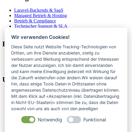
Laravel-Backends & SaaS
Managed Betrieb & Hosting
Betrieb & Compliance
Technischer Support & SLA
Für Agenturen
Wir verwenden Cookies!
Eigene Produkte
Diese Seite nutzt Website Tracking-Technologien von
Dritten, um ihre Dienste anzubieten, stetig zu
ClubCoPilot
verbessern und Werbung entsprechend der Interessen
CompElo
der Nutzer anzuzeigen. Ich bin damit einverstanden
Alle Produkte
und kann meine Einwilligung jederzeit mit Wirkung für
die Zukunft widerrufen oder ändern.Wir weisen darauf
Unternehmen
hin, dass einige Tools Daten in Drittstaaten ohne
angemessenes Datenschutzniveau übertragen können.
Über uns
Mit dem Klick auf «Akzeptieren (inkl. Datenübertragung
Referenzen
in Nicht-EU-Staaten)» stimmen Sie zu, dass die Daten
Preise
Blog
sowohl von uns als auch von den jeweiligen
RSS
Drittanbietern (auch aus Nicht-EU-Staaten) verwendet
Status
Notwendig
Funktional
werden dürfen. Sie können Ihre Cookie-Einstellungen
Kundenlogin
selbstverständlich jederzeit ändern.