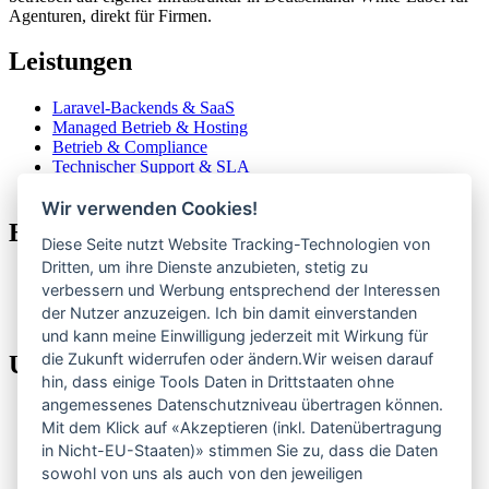
Agenturen, direkt für Firmen.
Leistungen
Laravel-Backends & SaaS
Managed Betrieb & Hosting
Betrieb & Compliance
Technischer Support & SLA
Für Agenturen
Wir verwenden Cookies!
Eigene Produkte
Diese Seite nutzt Website Tracking-Technologien von
Dritten, um ihre Dienste anzubieten, stetig zu
ClubCoPilot
verbessern und Werbung entsprechend der Interessen
CompElo
der Nutzer anzuzeigen. Ich bin damit einverstanden
Alle Produkte
und kann meine Einwilligung jederzeit mit Wirkung für
die Zukunft widerrufen oder ändern.Wir weisen darauf
Unternehmen
hin, dass einige Tools Daten in Drittstaaten ohne
angemessenes Datenschutzniveau übertragen können.
Über uns
Mit dem Klick auf «Akzeptieren (inkl. Datenübertragung
Referenzen
in Nicht-EU-Staaten)» stimmen Sie zu, dass die Daten
Preise
Blog
sowohl von uns als auch von den jeweiligen