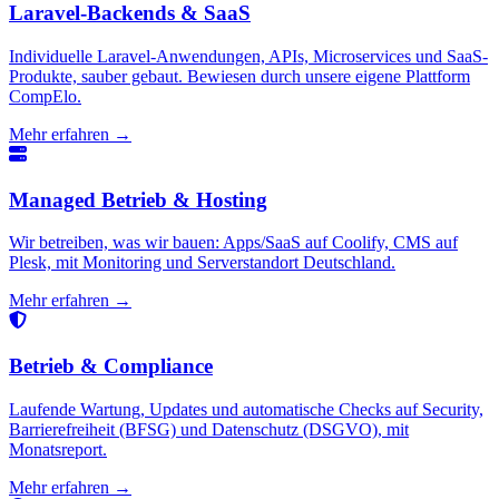
Laravel-Backends & SaaS
Individuelle Laravel-Anwendungen, APIs, Microservices und SaaS-
Produkte, sauber gebaut. Bewiesen durch unsere eigene Plattform
CompElo.
Mehr erfahren →
Managed Betrieb & Hosting
Wir betreiben, was wir bauen: Apps/SaaS auf Coolify, CMS auf
Plesk, mit Monitoring und Serverstandort Deutschland.
Mehr erfahren →
Betrieb & Compliance
Laufende Wartung, Updates und automatische Checks auf Security,
Barrierefreiheit (BFSG) und Datenschutz (DSGVO), mit
Monatsreport.
Mehr erfahren →