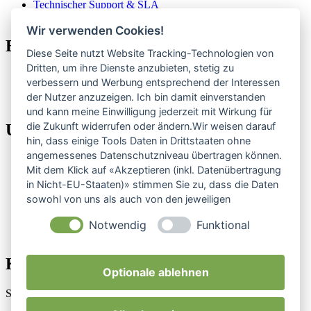
Technischer Support & SLA
Für Agenturen
Wir verwenden Cookies!
Eigene Produkte
Diese Seite nutzt Website Tracking-Technologien von
Dritten, um ihre Dienste anzubieten, stetig zu
ClubCoPilot
verbessern und Werbung entsprechend der Interessen
CompElo
der Nutzer anzuzeigen. Ich bin damit einverstanden
Alle Produkte
und kann meine Einwilligung jederzeit mit Wirkung für
die Zukunft widerrufen oder ändern.Wir weisen darauf
Unternehmen
hin, dass einige Tools Daten in Drittstaaten ohne
angemessenes Datenschutzniveau übertragen können.
Über uns
Mit dem Klick auf «Akzeptieren (inkl. Datenübertragung
Referenzen
in Nicht-EU-Staaten)» stimmen Sie zu, dass die Daten
Preise
Blog
sowohl von uns als auch von den jeweiligen
RSS
Drittanbietern (auch aus Nicht-EU-Staaten) verwendet
Status
Notwendig
Funktional
werden dürfen. Sie können Ihre Cookie-Einstellungen
Kundenlogin
selbstverständlich jederzeit ändern.
Kontakt
Optionale ablehnen
Schreib uns, wir antworten persönlich.