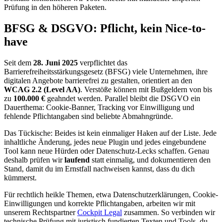
Prüfung in den höheren Paketen.
BFSG & DSGVO: Pflicht, kein Nice-to-
have
Seit dem
28. Juni 2025
verpflichtet das
Barrierefreiheitsstärkungsgesetz (BFSG) viele Unternehmen, ihre
digitalen Angebote barrierefrei zu gestalten, orientiert an den
WCAG 2.2 (Level AA)
. Verstöße können mit Bußgeldern von bis
zu
100.000 €
geahndet werden. Parallel bleibt die DSGVO ein
Dauerthema: Cookie-Banner, Tracking vor Einwilligung und
fehlende Pflichtangaben sind beliebte Abmahngründe.
Das Tückische: Beides ist kein einmaliger Haken auf der Liste. Jede
inhaltliche Änderung, jedes neue Plugin und jedes eingebundene
Tool kann neue Hürden oder Datenschutz-Lecks schaffen. Genau
deshalb prüfen wir
laufend
statt einmalig, und dokumentieren den
Stand, damit du im Ernstfall nachweisen kannst, dass du dich
kümmerst.
Für rechtlich heikle Themen, etwa Datenschutzerklärungen, Cookie-
Einwilligungen und korrekte Pflichtangaben, arbeiten wir mit
unserem Rechtspartner
Cockpit Legal
zusammen. So verbinden wir
technische Prüfung mit juristisch fundierten Texten und Tools, du