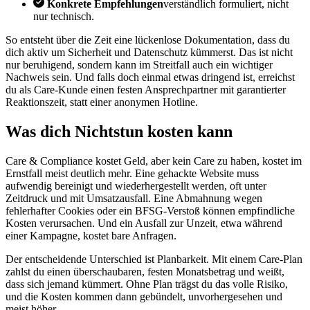
Konkrete Empfehlungen
verständlich formuliert, nicht
nur technisch.
So entsteht über die Zeit eine lückenlose Dokumentation, dass du
dich aktiv um Sicherheit und Datenschutz kümmerst. Das ist nicht
nur beruhigend, sondern kann im Streitfall auch ein wichtiger
Nachweis sein. Und falls doch einmal etwas dringend ist, erreichst
du als Care-Kunde einen festen Ansprechpartner mit garantierter
Reaktionszeit, statt einer anonymen Hotline.
Was dich Nichtstun kosten kann
Care & Compliance kostet Geld, aber kein Care zu haben, kostet im
Ernstfall meist deutlich mehr. Eine gehackte Website muss
aufwendig bereinigt und wiederhergestellt werden, oft unter
Zeitdruck und mit Umsatzausfall. Eine Abmahnung wegen
fehlerhafter Cookies oder ein BFSG-Verstoß können empfindliche
Kosten verursachen. Und ein Ausfall zur Unzeit, etwa während
einer Kampagne, kostet bare Anfragen.
Der entscheidende Unterschied ist Planbarkeit. Mit einem Care-Plan
zahlst du einen überschaubaren, festen Monatsbetrag und weißt,
dass sich jemand kümmert. Ohne Plan trägst du das volle Risiko,
und die Kosten kommen dann gebündelt, unvorhergesehen und
meist höher.