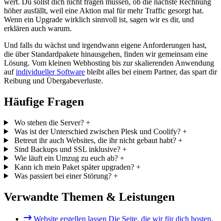
wert. Du sollst dich nicht fragen müssen, ob die nächste Rechnung
höher ausfällt, weil eine Aktion mal für mehr Traffic gesorgt hat.
Wenn ein Upgrade wirklich sinnvoll ist, sagen wir es dir, und
erklären auch warum.
Und falls du wächst und irgendwann eigene Anforderungen hast,
die über Standardpakete hinausgehen, finden wir gemeinsam eine
Lösung. Vom kleinen Webhosting bis zur skalierenden Anwendung
auf
individueller Software
bleibt alles bei einem Partner, das spart dir
Reibung und Übergabeverluste.
Häufige Fragen
Wo stehen die Server?
+
Was ist der Unterschied zwischen Plesk und Coolify?
+
Betreut ihr auch Websites, die ihr nicht gebaut habt?
+
Sind Backups und SSL inklusive?
+
Wie läuft ein Umzug zu euch ab?
+
Kann ich mein Paket später upgraden?
+
Was passiert bei einer Störung?
+
Verwandte Themen & Leistungen
Website erstellen lassen
Die Seite, die wir für dich hosten.