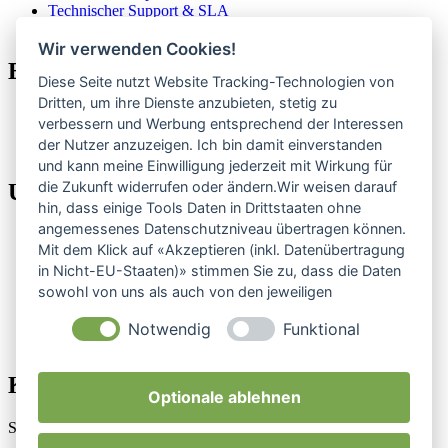
Technischer Support & SLA
Für Agenturen
Wir verwenden Cookies!
Eigene Produkte
Diese Seite nutzt Website Tracking-Technologien von
Dritten, um ihre Dienste anzubieten, stetig zu
ClubCoPilot
verbessern und Werbung entsprechend der Interessen
CompElo
der Nutzer anzuzeigen. Ich bin damit einverstanden
Alle Produkte
und kann meine Einwilligung jederzeit mit Wirkung für
die Zukunft widerrufen oder ändern.Wir weisen darauf
Unternehmen
hin, dass einige Tools Daten in Drittstaaten ohne
angemessenes Datenschutzniveau übertragen können.
Über uns
Mit dem Klick auf «Akzeptieren (inkl. Datenübertragung
Referenzen
in Nicht-EU-Staaten)» stimmen Sie zu, dass die Daten
Preise
Blog
sowohl von uns als auch von den jeweiligen
RSS
Drittanbietern (auch aus Nicht-EU-Staaten) verwendet
Status
Notwendig
Funktional
werden dürfen. Sie können Ihre Cookie-Einstellungen
Kundenlogin
selbstverständlich jederzeit ändern.
Kontakt
Optionale ablehnen
Schreib uns, wir antworten persönlich.