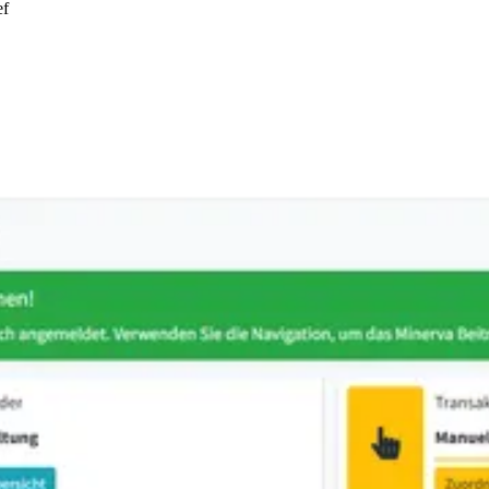
ef
em Tab)