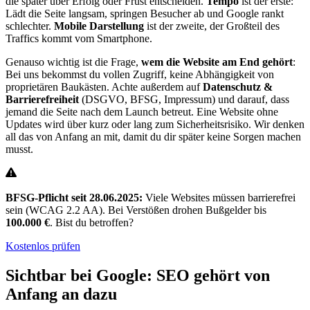
die später über Erfolg oder Frust entscheiden.
Tempo
ist der erste:
Lädt die Seite langsam, springen Besucher ab und Google rankt
schlechter.
Mobile Darstellung
ist der zweite, der Großteil des
Traffics kommt vom Smartphone.
Genauso wichtig ist die Frage,
wem die Website am End gehört
:
Bei uns bekommst du vollen Zugriff, keine Abhängigkeit von
proprietären Baukästen. Achte außerdem auf
Datenschutz &
Barrierefreiheit
(DSGVO, BFSG, Impressum) und darauf, dass
jemand die Seite nach dem Launch betreut. Eine Website ohne
Updates wird über kurz oder lang zum Sicherheitsrisiko. Wir denken
all das von Anfang an mit, damit du dir später keine Sorgen machen
musst.
BFSG-Pflicht seit 28.06.2025:
Viele Websites müssen barrierefrei
sein (WCAG 2.2 AA). Bei Verstößen drohen Bußgelder bis
100.000 €
. Bist du betroffen?
Kostenlos prüfen
Sichtbar bei Google: SEO gehört von
Anfang an dazu