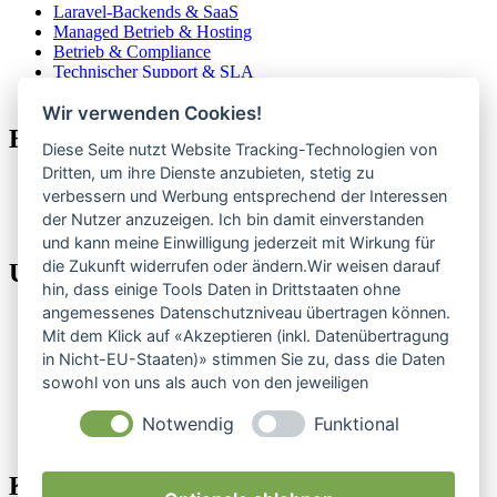
Laravel-Backends & SaaS
Managed Betrieb & Hosting
Betrieb & Compliance
Technischer Support & SLA
Für Agenturen
Wir verwenden Cookies!
Eigene Produkte
Diese Seite nutzt Website Tracking-Technologien von
Dritten, um ihre Dienste anzubieten, stetig zu
ClubCoPilot
verbessern und Werbung entsprechend der Interessen
CompElo
der Nutzer anzuzeigen. Ich bin damit einverstanden
Alle Produkte
und kann meine Einwilligung jederzeit mit Wirkung für
die Zukunft widerrufen oder ändern.Wir weisen darauf
Unternehmen
hin, dass einige Tools Daten in Drittstaaten ohne
angemessenes Datenschutzniveau übertragen können.
Über uns
Mit dem Klick auf «Akzeptieren (inkl. Datenübertragung
Referenzen
in Nicht-EU-Staaten)» stimmen Sie zu, dass die Daten
Preise
Blog
sowohl von uns als auch von den jeweiligen
RSS
Drittanbietern (auch aus Nicht-EU-Staaten) verwendet
Status
Notwendig
Funktional
werden dürfen. Sie können Ihre Cookie-Einstellungen
Kundenlogin
selbstverständlich jederzeit ändern.
Kontakt