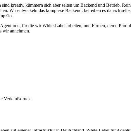
 sind kreativ, kümmern sich aber selten um Backend und Betrieb. Reine
ten: Wir entwickeln das komplexe Backend, betreiben es danach selbst
ompElo.
enturen, für die wir White-Label arbeiten, und Firmen, deren Produkt w
as wir annehmen.
ne Verkaufsdruck.
ben auf eigener Infrastruktur in Deutschland. White-Label für Agentur