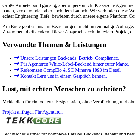
Große Anbieter sind günstig, aber unpersönlich. Klassische Agenturen
bauen, verschwinden aber nach dem Launch. Wir verbinden diese Wel
echter Engineering-Tiefe, bewiesen durch unsere eigene Plattform C
Am Ende geht es uns um Beziehungen, nicht um einmalige Aufträge. Ag
Zusammenarbeit denken. Dieser Anspruch steckt in jedem Projekt, d
Verwandte Themen & Leistungen
Unsere Leistungen
Backends, Betrieb, Compliance.
Für Agenturen
White-Label-Backend hinter eurer Marke.
Referenzen
CompElo & SC Minerva 1893 im Detail.
Kontakt
Lern uns in einem Gespräch kennen.
Lust, mit echten Menschen zu arbeiten?
Melde dich für ein lockeres Erstgespräch, ohne Verpflichtung und oh
Projekt anfragen
Für Agenturen
Technischer Partner für komplexe Laravel-Backends, gebaut und betrie