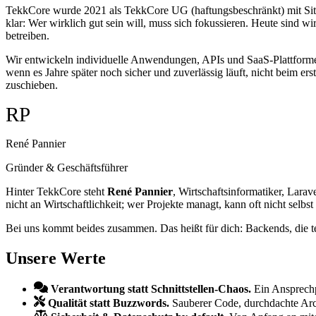
TekkCore wurde 2021 als TekkCore UG (haftungsbeschränkt) mit Sitz i
klar: Wer wirklich gut sein will, muss sich fokussieren. Heute sind 
betreiben.
Wir entwickeln individuelle Anwendungen, APIs und SaaS-Plattformen u
wenn es Jahre später noch sicher und zuverlässig läuft, nicht beim er
zuschieben.
RP
René Pannier
Gründer & Geschäftsführer
Hinter TekkCore steht
René Pannier
, Wirtschaftsinformatiker, Lara
nicht an Wirtschaftlichkeit; wer Projekte managt, kann oft nicht selbst
Bei uns kommt beides zusammen. Das heißt für dich: Backends, die 
Unsere Werte
Verantwortung statt Schnittstellen-Chaos.
Ein Ansprechp
Qualität statt Buzzwords.
Sauberer Code, durchdachte Arch